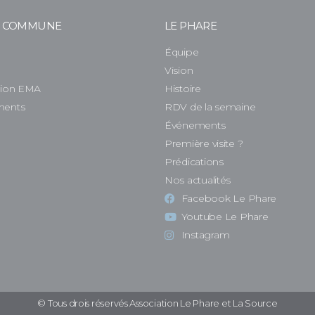
E COMMUNE
LE PHARE
Équipe
e
Vision
tion EMA
Histoire
ments
RDV de la semaine
Événements
Première visite ?
Prédications
Nos actualités
Facebook Le Phare
Youtube Le Phare
Instagram
© Tous drois réservés Association Le Phare et La Source