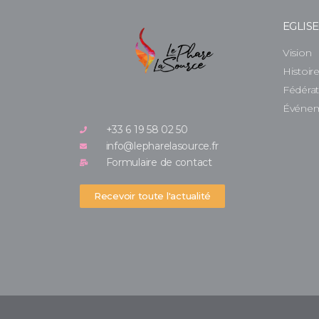
EGLIS
Vision
Histoir
Fédéra
Événe
+33 6 19 58 02 50
info@lepharelasource.fr
Formulaire de contact
Recevoir toute l'actualité