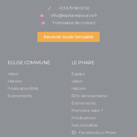
+33 6 19 58 02 50
info@lepharelasource.fr
Formulaire de contact
Recevoir toute l'actualité
EGLISE COMMUNE
LE PHARE
Vision
Équipe
Histoire
Vision
Fédération EMA
Histoire
Événements
RDV de la semaine
Événements
Première visite ?
Prédications
Nos actualités
Facebook Le Phare