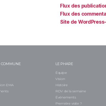
Flux des publicatio
Flux des commenta
Site de WordPress
E COMMUNE
LE PHARE
Équipe
e
Vision
tion EMA
Histoire
ments
RDV de la semaine
Événements
Première visite ?