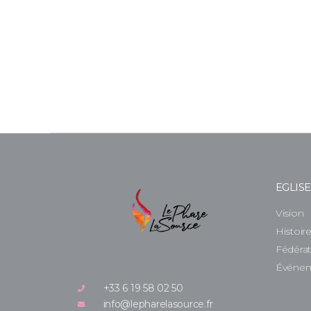
EGLIS
Vision
Histoir
Fédéra
Événe
+33 6 19 58 02 50
info@lepharelasource.fr