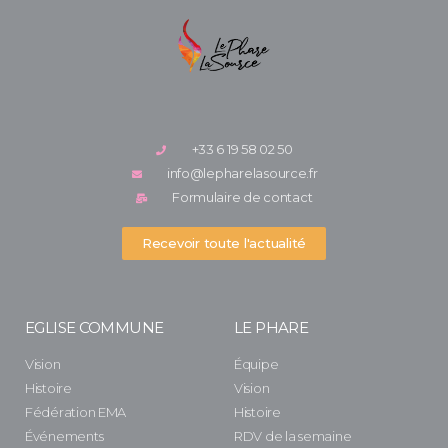
+33 6 19 58 02 50
info@lepharelasource.fr
Formulaire de contact
Recevoir toute l'actualité
EGLISE COMMUNE
LE PHARE
Vision
Équipe
Histoire
Vision
Fédération EMA
Histoire
Événements
RDV de la semaine