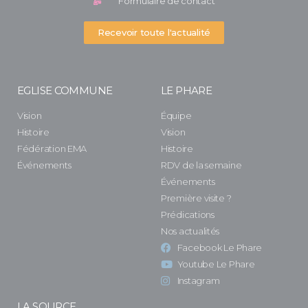
Formulaire de contact
Recevoir toute l'actualité
EGLISE COMMUNE
LE PHARE
Vision
Équipe
Histoire
Vision
Fédération EMA
Histoire
Événements
RDV de la semaine
Événements
Première visite ?
Prédications
Nos actualités
Facebook Le Phare
Youtube Le Phare
Instagram
LA SOURCE