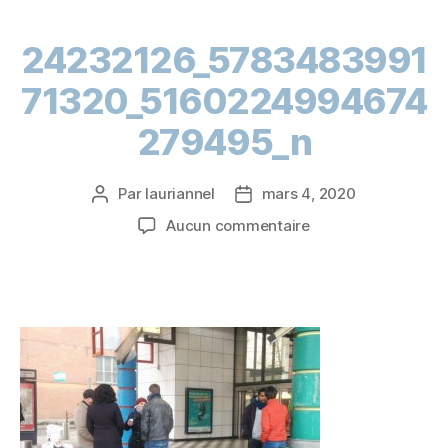
24232126_5783483991
71320_5160224994674
279495_n
Par
lauriannel
mars 4, 2020
Aucun commentaire