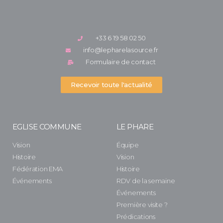
+33 6 19 58 02 50
info@lepharelasource.fr
Formulaire de contact
Recevoir toute l'actualité
EGLISE COMMUNE
LE PHARE
Vision
Équipe
Histoire
Vision
Fédération EMA
Histoire
Événements
RDV de la semaine
Événements
Première visite ?
Prédications